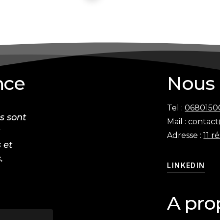
nce
Nous 
Tel :
0680150
s sont
Mail :
contact
t
Adresse :
11 r
 et
.
LINKEDIN
A pro