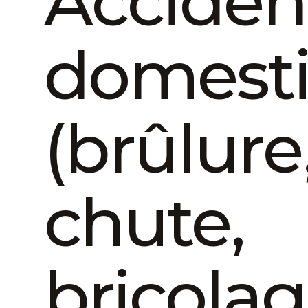
Acciden
domest
(brûlure
chute,
bricolag