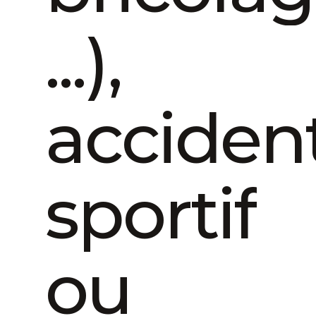
...),
acciden
sportif
ou